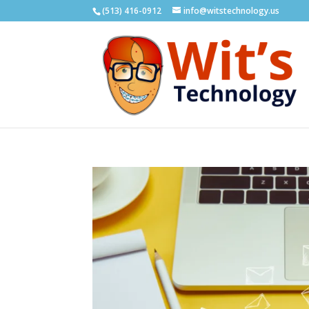
(513) 416-0912
info@witstechnology.us