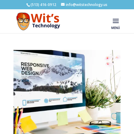
(513) 416-0912
info@witstechnology.us